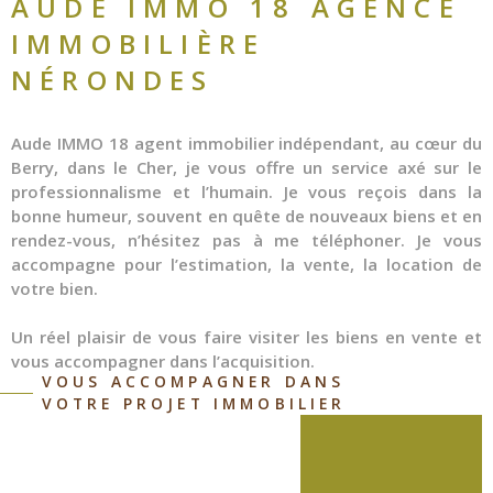
AUDE IMMO 18
AGENCE
IMMOBILIÈRE
NÉRONDES
Aude IMMO 18 agent immobilier indépendant, au cœur du
Berry, dans le Cher, je vous offre un service axé sur le
professionnalisme et l’humain. Je vous reçois dans la
bonne humeur, souvent en quête de nouveaux biens et en
rendez-vous, n’hésitez pas à me téléphoner. Je vous
accompagne pour l’estimation, la vente, la location de
votre bien.
Un réel plaisir de vous faire visiter les biens en vente et
vous accompagner dans l’acquisition.
VOUS ACCOMPAGNER DANS
Bienvenue à Nérondes, un joyau caché au cœur du Cher,
VOTRE PROJET IMMOBILIER
où chaque coin de rue résonne d'histoires anciennes et
où la vie rurale française trouve son expression la plus
belle. Cette commune paisible offre bien plus que des
clichés touristiques, c'est un appel à la sérénité et à