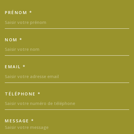
PRÉNOM *
TRAD_MELTEM_VOSCOORDON
NOM *
EMAIL *
TÉLÉPHONE *
MESSAGE *
TRAD_MELTEM_VOREDEMAND