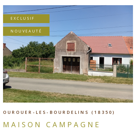
huisseries sont neuves (double vitrage PVC) certaines
disposent de volets roulant. La maison est reliée au tout
à l'égout. Deux caves complètent l'ensemble. Cette
EXCLUSIF
demeure est idéale pour un projet de famille, mais
NOUVEAUTÉ
également d'activité d'acceuil touristique, ou encore d'un
projet évènementiel. Vous l'aurez compris aucun travaux
n'est à prévoir. Les informations sur les risques auxquels
ce bien est exposé sont disponibles sur le site Géorisques
VOIR LE BIEN
OUROUER-LES-BOURDELINS (18350)
MAISON CAMPAGNE