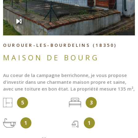
OUROUER-LES-BOURDELINS (18350)
MAISON DE BOURG
Au coeur de la campagne berrichonne, je vous propose
d'investir dans une charmante maison propre et saine,
avec une toiture en bon état. La propriété mesure 135 m²,
reliée au tout à l'égout, dispose de fenêtres en double
5
3
vitrage PVC et d'un chauffage central au fuel en
complément d'un insert bois. La cuisine de 17.20 m² est
séparée, donne l'accès au séjour de 29 m², à la chambre
1
1
de 9.50 m² en rez-de-jardin, et ses sanitaires. A l'étage se
trouve un palier desservant deux chambres en enfilade
avec salle de bain et le grenier. Le garage est attenant à