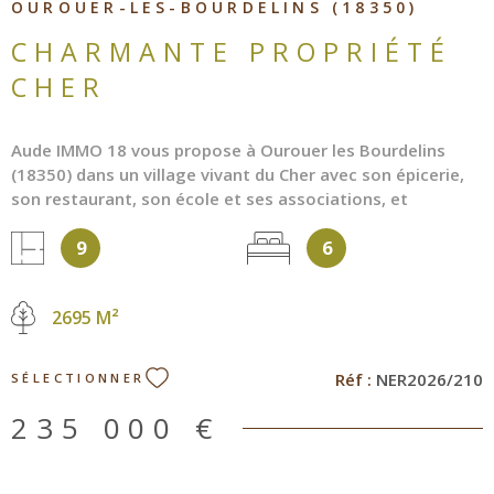
OUROUER-LES-BOURDELINS (18350)
CHARMANTE PROPRIÉTÉ
CHER
Aude IMMO 18 vous propose à Ourouer les Bourdelins
(18350) dans un village vivant du Cher avec son épicerie,
son restaurant, son école et ses associations, et
seulement 2h30 de Paris, une vaste propriété
9
6
entièrement cloturé et piscinable. La propriété se
compose d'une maison de maître, d'une grange et deux
garages. La demeure séduit par ses volumes et le charme
2695 M²
de ses éléments anciens préservés : cheminée, poutres,
escaliers, belles hauteurs sous plafond. Elle dispose de six
chambres avec salle d'eau ou salle de bains. La cuisine
Réf :
NER2026/210
SÉLECTIONNER
indépendante offre un spectacle sur la nature et la
terrasse. L'entrée majestueuse ouvre sur les pièces de
235 000 €
réception. Le parc arboré et entièrement clôturé vous
invite à la détente, le verger permet une ceuillette
naturelle, et un espace ensoleillé est piscinable. Les