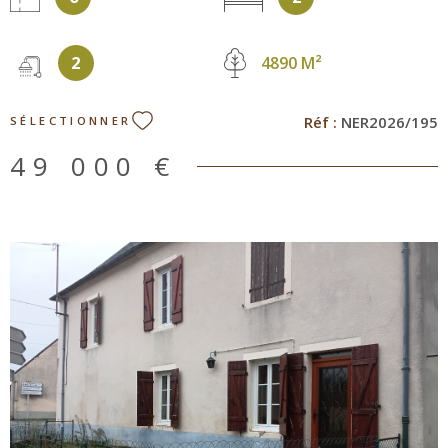
arboré. L'assainissement est individuel. L'électricité est à
reprendre. Vous bénéficiez du calme de la campagne. Je
2
reste à votre disposition pour répondre à l'ensemble de
4890 M²
vos questions au 06 77 28 23 81 ou par mail
a.pavin@aude-immo-18.com
Réf :
NER2026/195
SÉLECTIONNER
49 000 €
VOIR LE BIEN