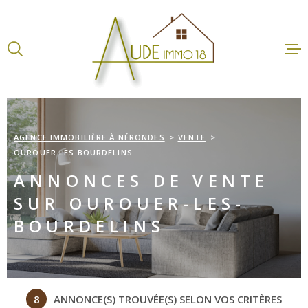
Aller
Aller
Aller
Aller
à
à
au
au
:
la
menu
contenu
recherche
principal
ACCUEI
VENTES
AGENCE IMMOBILIÈRE À NÉRONDES
VENTE
OUROUER LES BOURDELINS
LOCATI
ANNONCES DE VENTE
SUR OUROUER-LES-
ESTIMA
BOURDELINS
AGENCE
CONTA
8
ANNONCE(S) TROUVÉE(S) SELON VOS CRITÈRES