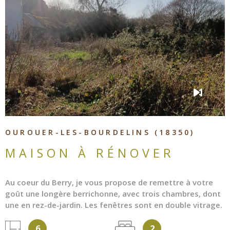
VOIR LE BIEN
OUROUER-LES-BOURDELINS (18350)
MAISON À RÉNOVER
Au coeur du Berry, je vous propose de remettre à votre
goût une longère berrichonne, avec trois chambres, dont
une en rez-de-jardin. Les fenêtres sont en double vitrage.
La cheminée est au coeur du salon de 21 m². La cuisine
6
2
est séparée et traversante. Le jardin est clôturé et