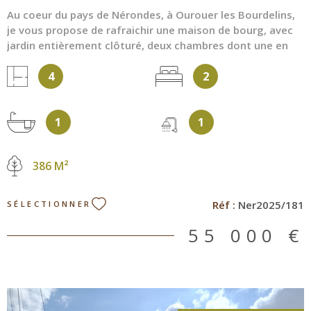
Au coeur du pays de Nérondes, à Ourouer les Bourdelins,
je vous propose de rafraichir une maison de bourg, avec
jardin entièrement clôturé, deux chambres dont une en
rez-de-chaussée. La propriété dispose d'une superficie de
4
2
120 m², et reliée au tout à l'égout. Actuellement une
chaudière au fuel permet le confort du chauffage central
en complément d'un insert bois. Les fenêtres sont en
1
1
double vitrage bois avec des volets. Le garage est
traversant afin d'accéder au jardin avec tout le matériel
pour le jardinage. La cuisine est à créer selon vos goûts.
386 M²
Dans la suite de séjour de 37 m² vous avez un bureau qui
vous mène à l'étage ou se trouve une chambre et
sanitaires. Vous êtes au pied de l'école, mais également
Réf :
Ner2025/181
SÉLECTIONNER
de magnifiques chemin de randonnée dans la campagne
environnante. Les sanitaires sont également à remettre à
55 000 €
votre goût. Un atelier est attenant à la maison pour le
rangement de vos outils. Le jardin est plat et attend vos
talens de jardinier ou avec la possibilité d'intégrer une
piscine. J'attend vos appels pour plus de renseignements
au 06 77 28 23 81 ou par mail a.pavin@aude-immo-18.com