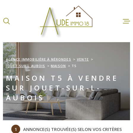
Aller
Aller
Aller
Aller
à
à
au
au
:
la
menu
contenu
recherche
principal
ACCUEI
VENTES
AGENCE IMMOBILIÈRE À NÉRONDES
VENTE
JOUET SUR L AUBOIS
MAISON
T5
LOCATI
MAISON T5 À VENDRE
SUR JOUET-SUR-L-
ESTIMA
AUBOIS
AGENCE
CONTA
1
ANNONCE(S) TROUVÉE(S) SELON VOS CRITÈRES