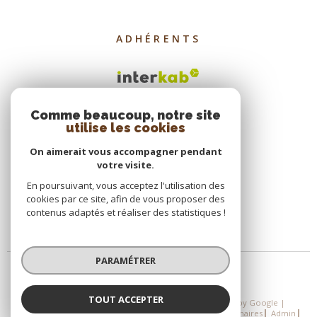
ADHÉRENTS
Comme beaucoup, notre site
utilise les cookies
On aimerait vous accompagner pendant
votre visite.
En poursuivant, vous acceptez l'utilisation des
cookies par ce site, afin de vous proposer des
contenus adaptés et réaliser des statistiques !
PARAMÉTRER
TOUT ACCEPTER
© 2026 | Tous droits réservés | Traduction powered by Google |
Nos Honoraires
Plan Du Site
Mentions Légales
Partenaires
Admin