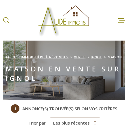
Aller
Aller
Aller
Aller
à
à
au
au
:
la
menu
contenu
recherche
principal
ACCUEI
VENTES
AGENCE IMMOBILIÈRE À NÉRONDES
VENTE
IGNOL
MAISON
LOCATI
MAISON EN VENTE SUR
IGNOL
ESTIMA
AGENCE
1
ANNONCE(S) TROUVÉE(S) SELON VOS CRITÈRES
Trier par
Les plus récentes
CONTA