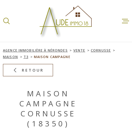
Aller
Aller
Aller
Aller
à
à
au
au
:
la
menu
contenu
recherche
principal
ACCUEI
VENTES
AGENCE IMMOBILIÈRE À NÉRONDES
VENTE
CORNUSSE
MAISON
T3
MAISON CAMPAGNE
LOCATI
RETOUR
ESTIMA
MAISON
CAMPAGNE
AGENCE
CORNUSSE
(18350)
CONTA