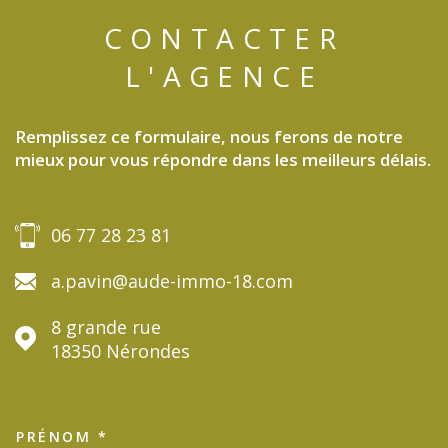
CONTACTER
L'AGENCE
Remplissez ce formulaire, nous ferons de notre
mieux pour vous répondre dans les meilleurs délais.
06 77 28 23 81
a.pavin@aude-immo-18.com
8 grande rue
18350
Nérondes
PRÉNOM *
TRAD_MELTEM_VOSCOORDON