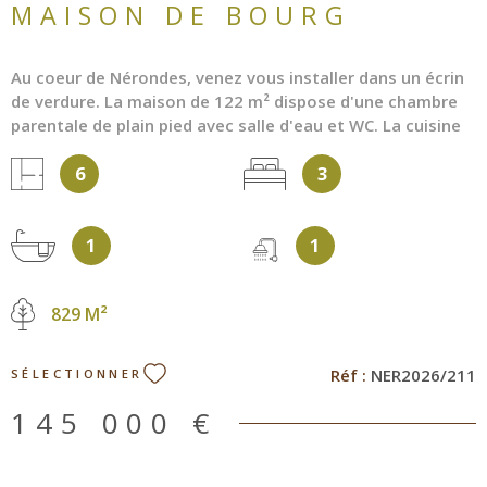
MAISON DE BOURG
Au coeur de Nérondes, venez vous installer dans un écrin
de verdure. La maison de 122 m² dispose d'une chambre
parentale de plain pied avec salle d'eau et WC. La cuisine
s'ouvre sur la véranda de 22 m², le salon de 18 m² permet
6
3
d'accéder à l'étage disposant de deux chambres et d'un
dressing, sans oublier une salle de bain avec WC.
L'ensemble des huisseries sont en double vitrage. Sur le
1
1
jardin entièrement clôturé et arboré vous avez un grand
garage de 31 m² et un chalet pour le rangement des
outils de jardin. Vous êtes à seulement quelques pas du
829 M²
centre ville, avec l'ensemble des commerces de proximité,
les écoles et de nombreuses associations. Cette maison
se veut lumineuse, calme tout en restant accessible avec
Réf :
NER2026/211
SÉLECTIONNER
la possibilité de vivre au rez-de chaussée. Pour plus
d'information, n'hésitez pas à me joindre au 06 77 28 23
145 000 €
81 ou par mail a.pavin@aude-immo-18.com Les
informations sur les risques auxquels ce bien est exposé
sont disponibles sur le site Géorisques