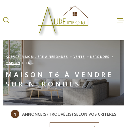
Aller
Aller
Aller
Aller
à
à
au
au
:
la
menu
contenu
recherche
principal
ACCUEI
VENTES
AGENCE IMMOBILIÈRE À NÉRONDES
VENTE
NERONDES
MAISON
T6
LOCATI
MAISON T6 À VENDRE
SUR NERONDES
ESTIMA
AGENCE
1
ANNONCE(S) TROUVÉE(S) SELON VOS CRITÈRES
CONTA